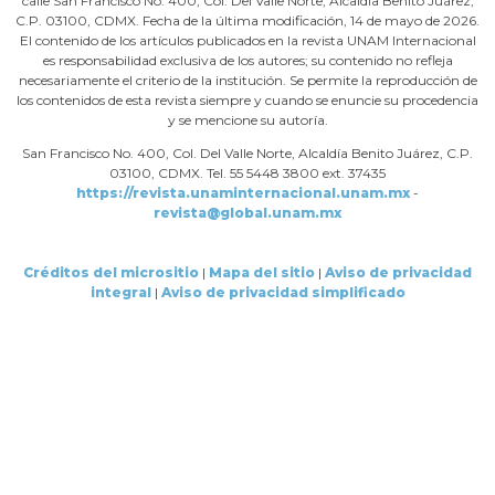
calle San Francisco No. 400, Col. Del Valle Norte, Alcaldía Benito Juárez,
C.P. 03100, CDMX. Fecha de la última modificación, 14 de mayo de 2026.
El contenido de los artículos publicados en la revista UNAM Internacional
es responsabilidad exclusiva de los autores; su contenido no refleja
necesariamente el criterio de la institución. Se permite la reproducción de
los contenidos de esta revista siempre y cuando se enuncie su procedencia
y se mencione su autoría.
San Francisco No. 400, Col. Del Valle Norte, Alcaldía Benito Juárez, C.P.
03100, CDMX. Tel. 55 5448 3800 ext. 37435
https://revista.unaminternacional.unam.mx
-
revista@global.unam.mx
Créditos del micrositio
|
Mapa del sitio
|
Aviso de privacidad
integral
|
Aviso de privacidad simplificado