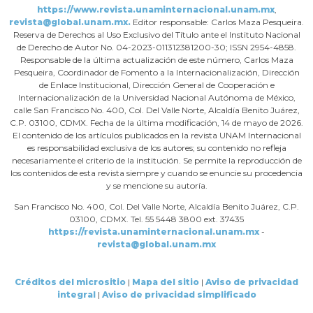
https://www.revista.unaminternacional.unam.mx
,
revista@global.unam.mx.
Editor responsable: Carlos Maza Pesqueira.
Reserva de Derechos al Uso Exclusivo del Título ante el Instituto Nacional
de Derecho de Autor No. 04-2023-011312381200-30; ISSN 2954-4858.
Responsable de la última actualización de este número, Carlos Maza
Pesqueira, Coordinador de Fomento a la Internacionalización, Dirección
de Enlace Institucional, Dirección General de Cooperación e
Internacionalización de la Universidad Nacional Autónoma de México,
calle San Francisco No. 400, Col. Del Valle Norte, Alcaldía Benito Juárez,
C.P. 03100, CDMX. Fecha de la última modificación, 14 de mayo de 2026.
El contenido de los artículos publicados en la revista UNAM Internacional
es responsabilidad exclusiva de los autores; su contenido no refleja
necesariamente el criterio de la institución. Se permite la reproducción de
los contenidos de esta revista siempre y cuando se enuncie su procedencia
y se mencione su autoría.
San Francisco No. 400, Col. Del Valle Norte, Alcaldía Benito Juárez, C.P.
03100, CDMX. Tel. 55 5448 3800 ext. 37435
https://revista.unaminternacional.unam.mx
-
revista@global.unam.mx
Créditos del micrositio
|
Mapa del sitio
|
Aviso de privacidad
integral
|
Aviso de privacidad simplificado