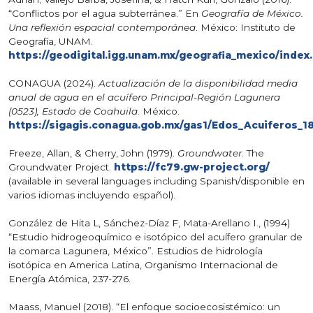
“Conflictos por el agua subterránea.” En
Geografía de México.
Una reflexión espacial contemporánea
. México: Instituto de
Geografía, UNAM.
https://geodigital.igg.unam.mx/geografia_mexico/index
CONAGUA (2024).
Actualización de la disponibilidad media
anual de agua en el acuífero Principal-Región Lagunera
(0523), Estado de Coahuila
. México.
https://sigagis.conagua.gob.mx/gas1/Edos_Acuiferos_1
Freeze, Allan, & Cherry, John (1979).
Groundwater
. The
Groundwater Project.
https://fc79.gw-project.org/
(available in several languages including Spanish/disponible en
varios idiomas incluyendo español).
González de Hita L, Sánchez-Díaz F, Mata-Arellano I., (1994)
“Estudio hidrogeoquímico e isotópico del acuífero granular de
la comarca Lagunera, México”. Estudios de hidrología
isotópica en America Latina, Organismo Internacional de
Energía Atómica, 237-276.
Maass, Manuel (2018). “El enfoque socioecosistémico: un