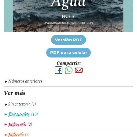
Versión PDF
PDF para celular
Compartir:
Números anteriores
▼
Ver más
Sin categoria (1)
▼
(13)
▼
(2)
▼
(9)
▼