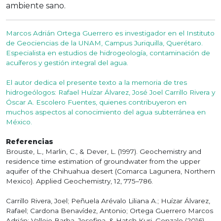
ambiente sano.
Marcos Adrián Ortega Guerrero es investigador en el Instituto
de Geociencias de la UNAM, Campus Juriquilla, Querétaro.
Especialista en estudios de hidrogeología, contaminación de
acuíferos y gestión integral del agua.
El autor dedica el presente texto a la memoria de tres
hidrogeólogos: Rafael Huízar Álvarez, José Joel Carrillo Rivera y
Óscar A. Escolero Fuentes, quienes contribuyeron en
muchos aspectos al conocimiento del agua subterránea en
México.
Referencias
Brouste, L., Marlin, C., & Dever, L. (1997). Geochemistry and
residence time estimation of groundwater from the upper
aquifer of the Chihuahua desert (Comarca Lagunera, Northern
Mexico). Applied Geochemistry, 12, 775–786.
Carrillo Rivera, Joel; Peñuela Arévalo Liliana A.; Huízar Álvarez,
Rafael; Cardona Benavídez, Antonio; Ortega Guerrero Marcos
Adrián; Vallejo Barba, Josefina, & Hatch Kuri, Gonzalo (2016).