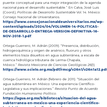
puente conceptual para una mejor integración de la agenda
nacional para el desarrollo sustentable.” En Calva, José Luis
(Coord.),
Políticas de Desarrollo Sustentable
Vol. 14. México:
Consejo Nacional de Universitarios.
https://www.consejonacionaldeuniversitarios.mx/wp-
content/uploads/2024/04/VOLUMEN-14-POLITICAS-
DE-DESARROLLO-ENTREGA-VERSION-DEFINITIVA-16-
NOV-2018-1.pdf
.
Ortega-Guerrero, M. Adrián (2009). “Presencia, distribución,
hidrogeoquímica y origen de arsénico, fluoruro y otros
elementos traza disueltos en agua subterránea, a escala de
cuenca hidrológica tributaria de Lerma-Chapala,
México.”
Revista Mexicana de Ciencias Geológicas 26
(1).
https://www.scielo.org.mx/pdf/rmcg/v26n1/v26n1a12.pd
Ortega-Guerrero, M. Adrián (febrero de 2011). “Situación del
agua subterránea en México: Una experiencia Científico-
Legislativa y sus implicaciones.”
Revista Punto de Acuerdo
Fundación Humanismo Político
.
https://agua.org.mx/biblioteca/situacion-del-agua-
subterranea-en-mexico-una-experiencia-cientifico-