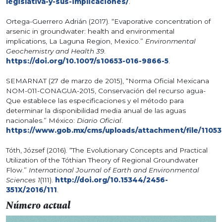
legislativa-y-sus-implicaciones/
.
Ortega-Guerrero Adrián (2017). “Evaporative concentration of
arsenic in groundwater: health and environmental
implications, La Laguna Region, Mexico.”
Environmental
Geochemistry and Health 39
.
https://doi.org/10.1007/s10653-016-9866-5
.
SEMARNAT (27 de marzo de 2015), “Norma Oficial Mexicana
NOM-011-CONAGUA-2015, Conservación del recurso agua-
Que establece las especificaciones y el método para
determinar la disponibilidad media anual de las aguas
nacionales.” México:
Diario Oficial
.
https://www.gob.mx/cms/uploads/attachment/file/110
Tóth, József (2016). “The Evolutionary Concepts and Practical
Utilization of the Tóthian Theory of Regional Groundwater
Flow.”
International Journal of Earth and Environmental
Sciences 1
(111).
http://doi.org/10.15344/2456-
351X/2016/111
.
Número actual