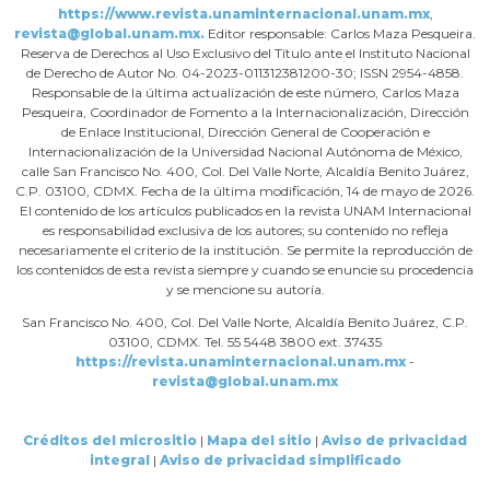
https://www.revista.unaminternacional.unam.mx
,
revista@global.unam.mx.
Editor responsable: Carlos Maza Pesqueira.
Reserva de Derechos al Uso Exclusivo del Título ante el Instituto Nacional
de Derecho de Autor No. 04-2023-011312381200-30; ISSN 2954-4858.
Responsable de la última actualización de este número, Carlos Maza
Pesqueira, Coordinador de Fomento a la Internacionalización, Dirección
de Enlace Institucional, Dirección General de Cooperación e
Internacionalización de la Universidad Nacional Autónoma de México,
calle San Francisco No. 400, Col. Del Valle Norte, Alcaldía Benito Juárez,
C.P. 03100, CDMX. Fecha de la última modificación, 14 de mayo de 2026.
El contenido de los artículos publicados en la revista UNAM Internacional
es responsabilidad exclusiva de los autores; su contenido no refleja
necesariamente el criterio de la institución. Se permite la reproducción de
los contenidos de esta revista siempre y cuando se enuncie su procedencia
y se mencione su autoría.
San Francisco No. 400, Col. Del Valle Norte, Alcaldía Benito Juárez, C.P.
03100, CDMX. Tel. 55 5448 3800 ext. 37435
https://revista.unaminternacional.unam.mx
-
revista@global.unam.mx
Créditos del micrositio
|
Mapa del sitio
|
Aviso de privacidad
integral
|
Aviso de privacidad simplificado