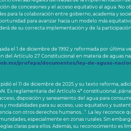
ción de concesiones y el acceso equitativo al agua. No ob
s para la colaboración entre gobierno, academia y soci
 oportunidad para avanzar hacia un modelo más equitativ
erá de su correcta implementación y de la participación
ada el 1 de diciembre de 1992 y reformada por última v
n del Artículo 27 Constitucional en materia de aguas na
gob.mx/profepa/documentos/ley-de-aguas-nacion
idió el 11 de diciembre de 2025 y su texto reforma, adic
AN. Es reglamentaria del Artículo 4° constitucional, párra
cceso, disposición y saneamiento del agua para consum
os y modalidades para su acceso, uso equitativo y sustent
ndencia con otros derechos humanos…”. La ley reconoce q
munidades, especialmente en zonas rurales. Sin embargo
glas claras para ellos. Además, su reconocimiento es lim