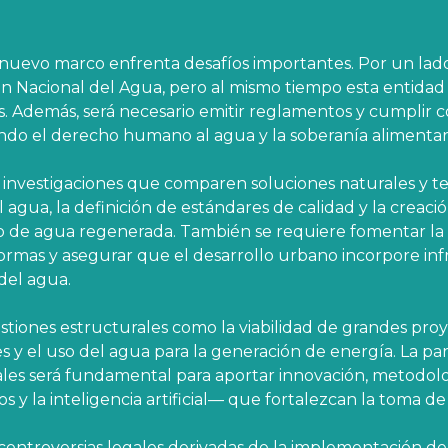
nuevo marco enfrenta desafíos importantes. Por un lado
ión Nacional del Agua, pero al mismo tiempo esta entidad
os. Además, será necesario emitir reglamentos y cumplir 
ando el derecho humano al agua y la soberanía alimentari
e investigaciones que comparen soluciones naturales y t
l agua, la definición de estándares de calidad y la creaci
 de agua regenerada. También se requiere fomentar la 
normas y asegurar que el desarrollo urbano incorpore in
del agua.
stiones estructurales como la viabilidad de grandes pro
es y el uso del agua para la generación de energía. La par
ales será fundamental para aportar innovación, metodolo
s y la inteligencia artificial— que fortalezcan la toma de
 controversias legales derivadas de la implementación de