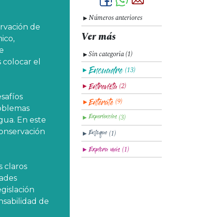
Números anteriores
▼
ervación de
Ver más
ico,
e
Sin categoria (1)
▼
 colocar el
(13)
▼
(2)
▼
safíos
(9)
▼
roblemas
(3)
▼
agua. En este
 conservación
(1)
▼
(1)
▼
s claros
dades
egislación
nsabilidad de