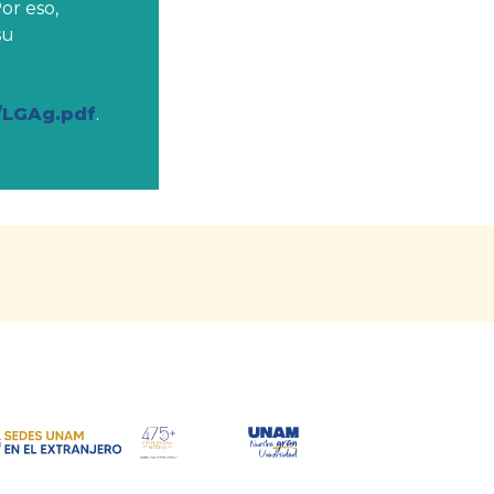
or eso,
su
/LGAg.pdf
.