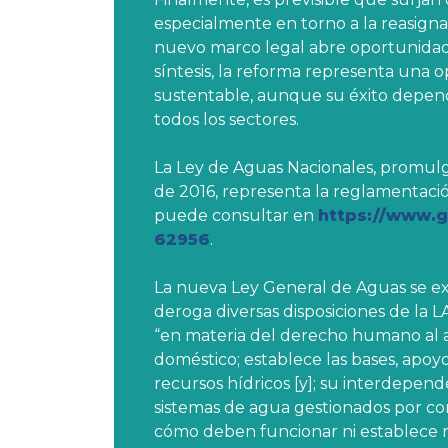
especialmente en torno a la reasigna
nuevo marco legal abre oportunidade
síntesis, la reforma representa una
sustentable, aunque su éxito depend
todos los sectores.
La Ley de Aguas Nacionales, promulg
de 2016, representa la reglamentació
puede consultar en
https://www.
62956
.
La nueva Ley General de Aguas se exp
deroga diversas disposiciones de la L
“en materia del derecho humano al a
doméstico; establece las bases, apoy
recursos hídricos [y]; su interdepe
sistemas de agua gestionados por co
cómo deben funcionar ni establece re