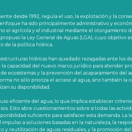
ente desde 1992, regula el uso, la explotación y la cons
 enfoque ha sido principalmente administrativo y económ
o el agrícola y el industrial mediante el otorgamiento d
 propuso la Ley General de Aguas (LGA), cuyo objetivo es
de la política hídrica.
raestructuras hídricas han quedado rezagadas ante los de
e la capacidad del nuevo marco jurídico para atender p
ón de ecosistemas y la prevención del acaparamiento del 
eforma no sólo prioriza el acceso al agua, sino también la
zan su disponibilidad.
o eficiente del agua, lo que implica establecer criterio
usos. Esto abre cuestionamientos sobre si todas las activi
sponibilidad suficiente para satisfacer esta demanda. La l
mpulso a soluciones basadas en la naturaleza, la respo
to y reutilización de aguas residuales, y la promoción del