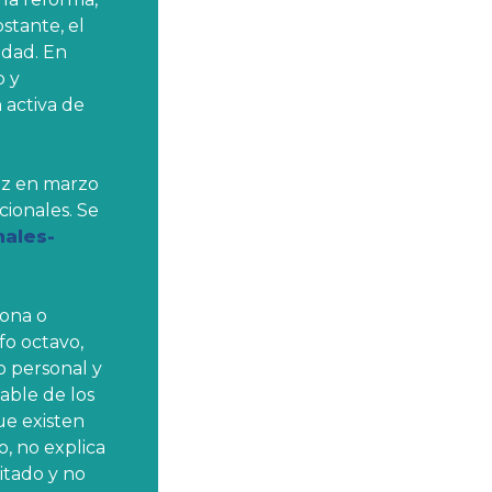
stante, el
edad. En
o y
 activa de
ez en marzo
cionales. Se
ales-
iona o
fo octavo,
o personal y
able de los
ue existen
, no explica
itado y no