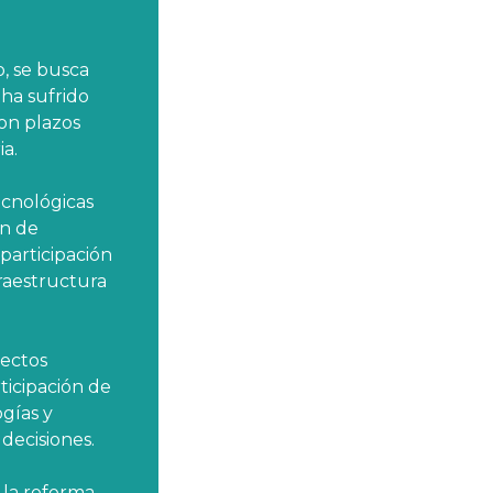
, se busca
 ha sufrido
con plazos
a.
ecnológicas
ón de
participación
fraestructura
yectos
ticipación de
gías y
 decisiones.
 la reforma,