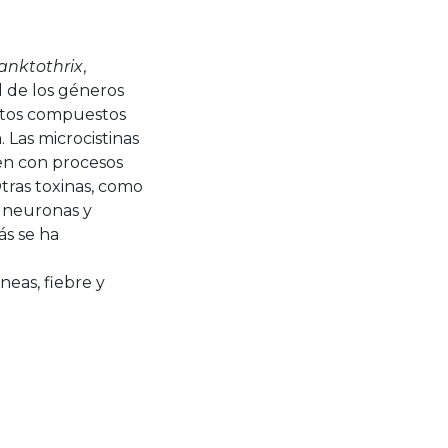
anktothrix
,
d de los géneros
Estos compuestos
 Las microcistinas
ren con procesos
tras toxinas, como
re neuronas y
ás se ha
neas, fiebre y