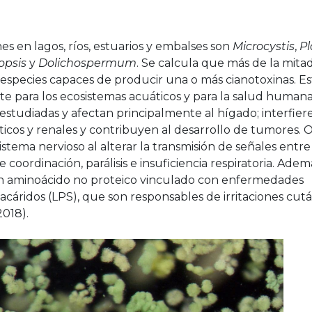
 en lagos, ríos, estuarios y embalses son
Microcystis
,
Pl
opsis
y
Dolichospermum
. Se calcula que más de la mita
 especies capaces de producir una o más cianotoxinas. 
 para los ecosistemas acuáticos y para la salud humana.
estudiadas y afectan principalmente al hígado; interfie
cos y renales y contribuyen al desarrollo de tumores. O
l sistema nervioso al alterar la transmisión de señales ent
oordinación, parálisis e insuficiencia respiratoria. Adem
 aminoácido no proteico vinculado con enfermedades
cáridos (LPS), que son responsables de irritaciones cutá
 2018).