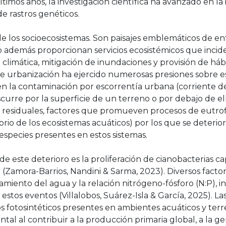
imos años, la investigación científica ha avanzado en la
de rastros genéticos.
 los socioecosistemas. Son paisajes emblemáticos de e
o además proporcionan servicios ecosistémicos que inci
limática, mitigación de inundaciones y provisión de hábi
 de urbanización ha ejercido numerosas presiones sobre 
n la contaminación por escorrentía urbana (corriente 
curre por la superficie de un terreno o por debajo de el
s residuales, factores que promueven procesos de eutrof
io de los ecosistemas acuáticos) por los que se deterior
especies presentes en estos sistemas.
e este deterioro es la proliferación de cianobacterias c
 (Zamora-Barrios, Nandini & Sarma, 2023). Diversos facto
amiento del agua y la relación nitrógeno-fósforo (N:P), 
 estos eventos (Villalobos, Suárez-Isla & García, 2025). La
fotosintéticos presentes en ambientes acuáticos y terr
l al contribuir a la producción primaria global, a la g