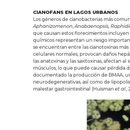
CIANOFANS EN LAGOS URBANOS
Los géneros de cianobacterias más comunes
Aphanizomenon
,
Anabaenopsis, Raphidi
que causan estos florecimientos incluyen
químicos representan un riesgo importante
se encuentran entre las cianotoxinas más 
celulares normales, provocan daños hepáti
las anatoxinas y las saxitoxinas, afectan a
músculos, lo que puede causar pérdida de c
documentado la producción de BMAA, un
neurodegenerativas, así como de lipopolisa
malestar gastrointestinal (Huisman
et al
.,