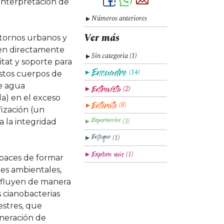
 interpretación de
Números anteriores
▼
Ver más
ntornos urbanos y
den directamente
Sin categoria (1)
▼
tat y soporte para
(14)
estos cuerpos de
▼
de agua
(2)
▼
la) en el exceso
(8)
▼
ización (un
(3)
a la integridad
▼
(1)
▼
(1)
▼
apaces de formar
res ambientales,
influyen de manera
s cianobacterias
estres, que
eneración de