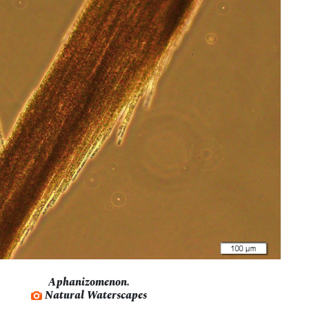
Aphanizomenon.
Natural Waterscapes