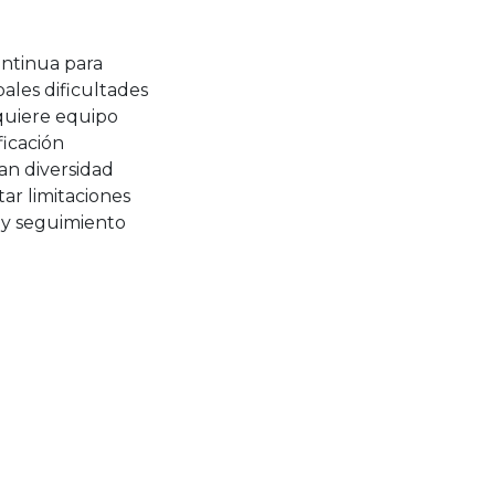
ontinua para
ales dificultades
equiere equipo
ficación
an diversidad
ar limitaciones
n y seguimiento