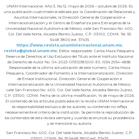
UNAM Internacional. Año 3, No.12, mayo de 2026 – octubre de 2026. Es
una publicación cuatrimestral editada por la Coordinación de Relaciones y
Asuntos Internacionales, la Dirección General de Cooperación e
Internacionalización y el Centro de Enseñanza para Extranjeros de la
Universidad Nacional Autónoma de México, calle San Francisco No. 400,
Col. Del Valle Norte, Alcaldía Benito Juárez, C.P. 03100, CDMX. Tel. 55
5448 3800 ext. 37435
https://www.revista.unaminternacional.unam.mx
,
revista@global.unam.mx.
Editor responsable: Carlos Maza Pesqueira.
Reserva de Derechos al Uso Exclusivo del Título ante el Instituto Nacional
de Derecho de Autor No. 04-2023-011312381200-30; ISSN 2954-4858.
Responsable de la última actualización de este número, Carlos Maza
Pesqueira, Coordinador de Fomento a la Internacionalización, Dirección
de Enlace Institucional, Dirección General de Cooperación e
Internacionalización de la Universidad Nacional Autónoma de México,
calle San Francisco No. 400, Col. Del Valle Norte, Alcaldía Benito Juárez,
C.P. 03100, CDMX. Fecha de la última modificación, 14 de mayo de 2026.
El contenido de los artículos publicados en la revista UNAM Internacional
es responsabilidad exclusiva de los autores; su contenido no refleja
necesariamente el criterio de la institución. Se permite la reproducción de
los contenidos de esta revista siempre y cuando se enuncie su procedencia
y se mencione su autoría.
San Francisco No. 400, Col. Del Valle Norte, Alcaldía Benito Juárez, C.P.
03100, CDMX. Tel. 55 5448 3800 ext. 37435