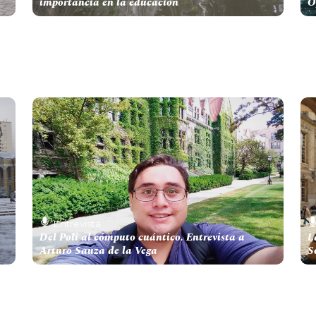
importancia en la educación
O
Entrevista
Del Poli al cómputo cuántico. Entrevista a
L
Arturo Sauza de la Vega
S