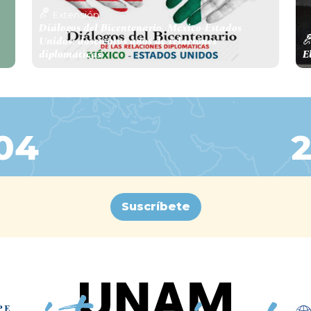
Extensión
Diálogos del Bicentenario. México-Estados
Unidos: doscientos años de relaciones
diplomáticas
E
404
Suscríbete