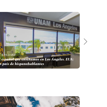
Next 7
Entérate
l español que enseñamos en Los Ángeles. EUA:
n país de hispanohablantes