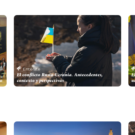
Entérate
El conflicto Rusia-Ucrania. Antecedentes,
E
ro
contexto y perspectivas
u