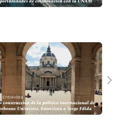
portunidades de colaboración con la UNAM
Next 5
Entrevista
a construcción de la política internacional de
orbonne Université. Entrevista a Serge Fdida