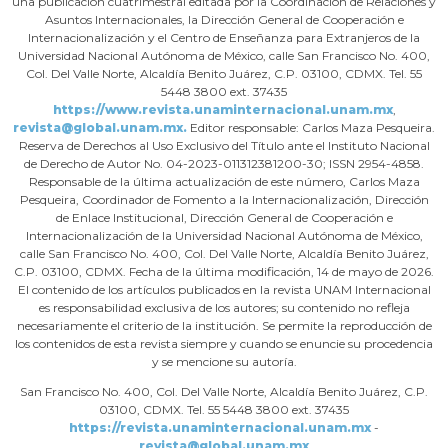
una publicación cuatrimestral editada por la Coordinación de Relaciones y
Asuntos Internacionales, la Dirección General de Cooperación e
Internacionalización y el Centro de Enseñanza para Extranjeros de la
Universidad Nacional Autónoma de México, calle San Francisco No. 400,
Col. Del Valle Norte, Alcaldía Benito Juárez, C.P. 03100, CDMX. Tel. 55
5448 3800 ext. 37435
https://www.revista.unaminternacional.unam.mx
,
revista@global.unam.mx.
Editor responsable: Carlos Maza Pesqueira.
Reserva de Derechos al Uso Exclusivo del Título ante el Instituto Nacional
de Derecho de Autor No. 04-2023-011312381200-30; ISSN 2954-4858.
Responsable de la última actualización de este número, Carlos Maza
Pesqueira, Coordinador de Fomento a la Internacionalización, Dirección
de Enlace Institucional, Dirección General de Cooperación e
Internacionalización de la Universidad Nacional Autónoma de México,
calle San Francisco No. 400, Col. Del Valle Norte, Alcaldía Benito Juárez,
C.P. 03100, CDMX. Fecha de la última modificación, 14 de mayo de 2026.
El contenido de los artículos publicados en la revista UNAM Internacional
es responsabilidad exclusiva de los autores; su contenido no refleja
necesariamente el criterio de la institución. Se permite la reproducción de
los contenidos de esta revista siempre y cuando se enuncie su procedencia
y se mencione su autoría.
San Francisco No. 400, Col. Del Valle Norte, Alcaldía Benito Juárez, C.P.
03100, CDMX. Tel. 55 5448 3800 ext. 37435
https://revista.unaminternacional.unam.mx
-
revista@global.unam.mx