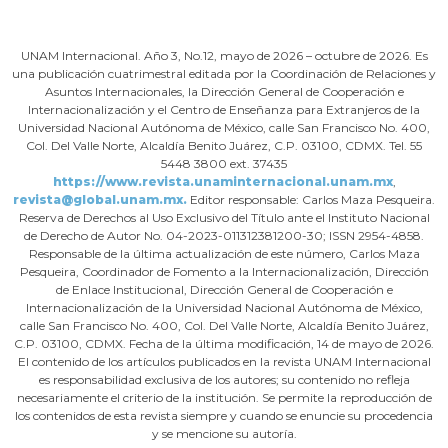
UNAM Internacional. Año 3, No.12, mayo de 2026 – octubre de 2026. Es
una publicación cuatrimestral editada por la Coordinación de Relaciones y
Asuntos Internacionales, la Dirección General de Cooperación e
Internacionalización y el Centro de Enseñanza para Extranjeros de la
Universidad Nacional Autónoma de México, calle San Francisco No. 400,
Col. Del Valle Norte, Alcaldía Benito Juárez, C.P. 03100, CDMX. Tel. 55
5448 3800 ext. 37435
https://www.revista.unaminternacional.unam.mx
,
revista@global.unam.mx.
Editor responsable: Carlos Maza Pesqueira.
Reserva de Derechos al Uso Exclusivo del Título ante el Instituto Nacional
de Derecho de Autor No. 04-2023-011312381200-30; ISSN 2954-4858.
Responsable de la última actualización de este número, Carlos Maza
Pesqueira, Coordinador de Fomento a la Internacionalización, Dirección
de Enlace Institucional, Dirección General de Cooperación e
Internacionalización de la Universidad Nacional Autónoma de México,
calle San Francisco No. 400, Col. Del Valle Norte, Alcaldía Benito Juárez,
C.P. 03100, CDMX. Fecha de la última modificación, 14 de mayo de 2026.
El contenido de los artículos publicados en la revista UNAM Internacional
es responsabilidad exclusiva de los autores; su contenido no refleja
necesariamente el criterio de la institución. Se permite la reproducción de
los contenidos de esta revista siempre y cuando se enuncie su procedencia
y se mencione su autoría.