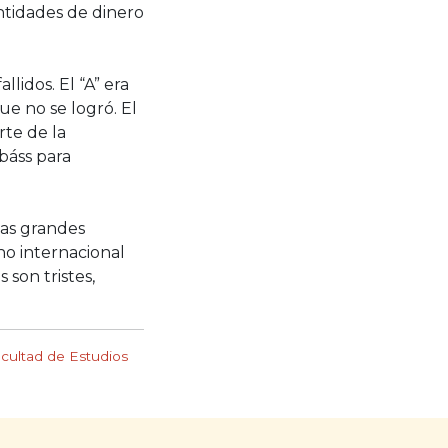
antidades de dinero
lidos. El “A” era
ue no se logró. El
rte de la
báss para
las grandes
ho internacional
 son tristes,
acultad de Estudios