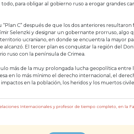
e todo, para obligar al gobierno ruso a erogar grandes c
 “Plan C” después de que los dos anteriores resultaron fal
dímir Selenzki y designar un gobernante prorruso, algo q
l territorio ucraniano, en donde se encuentra la mayor pa
 alcanzó. El tercer plan es conquistar la región del Don
rio ruso con la península de Crimea.
ítulo más de la muy prolongada lucha geopolítica entre 
teresa en lo más mínimo el derecho internacional, el derec
pactos en la población, los heridos y los muertos civiles
laciones Internacionales y profesor de tiempo completo, en la F