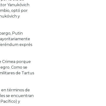
ktor Yanukóvich
ambio, optó por
anukóvich y
bargo, Putin
mayoritariamente
 referéndum exprés
de Crimea porque
 Negro. Como se
militares de Tartus
e en términos de
ales se encuentran
 Pacífico) y