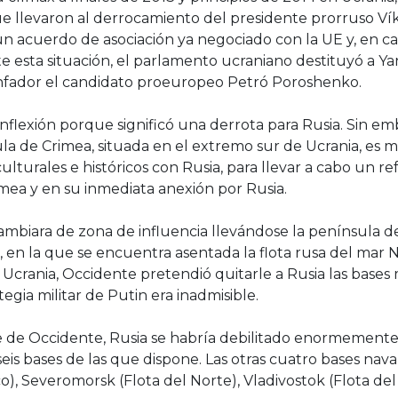
 llevaron al derrocamiento del presidente prorruso Ví
un acuerdo de asociación ya negociado con la UE y, en c
te esta situación, el parlamento ucraniano destituyó a Y
iunfador el candidato proeuropeo Petró Poroshenko.
flexión porque significó una derrota para Rusia. Sin em
la de Crimea, situada en el extremo sur de Ucrania, es 
 culturales e históricos con Rusia, para llevar a cabo un
ea y en su inmediata anexión por Rusia.
ambiara de zona de influencia llevándose la península 
l, en la que se encuentra asentada la flota rusa del mar
y Ucrania, Occidente pretendió quitarle a Rusia las bases 
tegia militar de Putin era inadmisible.
e de Occidente, Rusia se habría debilitado enormement
seis bases de las que dispone. Las otras cuatro bases nav
co), Severomorsk (Flota del Norte), Vladivostok (Flota del