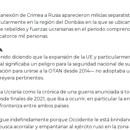
nexión de Crimea a Rusia aparecieron milicias separatist
ularmente en la región del Donbáss en la que se ubican 
e rebeldes y fuerzas ucranianas en el periodo comprend
atorce mil personas.
A
nido diciendo que la expansión de la UE y particularme
l significaba un peligro para la seguridad nacional de su
vitación para unirse a la OTAN desde 2014— no adoptaba 
reyera pertinentes.
a a Ucrania como la crónica de una guerra anunciada si
de finales de 2021, que iba a ocurrir; en particular la 
 fronteriza entre ambos países.
longue indefinidamente porque Occidente le está brinda
 busca acorralar y empantanar al ejército ruso en la zon