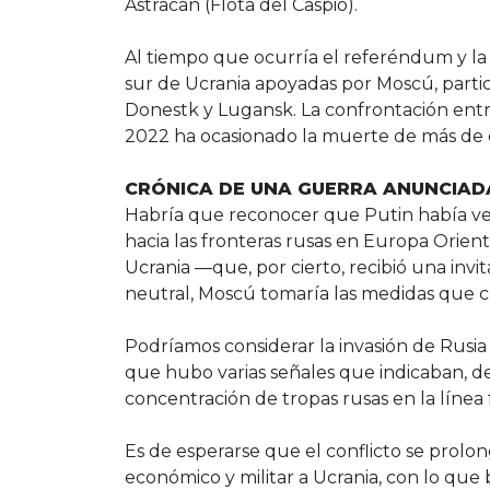
Astracán (Flota del Caspio).
Al tiempo que ocurría el referéndum y la a
sur de Ucrania apoyadas por Moscú, partic
Donestk y Lugansk. La confrontación entr
2022 ha ocasionado la muerte de más de c
CRÓNICA DE UNA GUERRA ANUNCIAD
Habría que reconocer que Putin había ve
hacia las fronteras rusas en Europa Orienta
Ucrania —que, por cierto, recibió una in
neutral, Moscú tomaría las medidas que c
Podríamos considerar la invasión de Rusi
que hubo varias señales que indicaban, des
concentración de tropas rusas en la línea
Es de esperarse que el conflicto se pro
económico y militar a Ucrania, con lo que