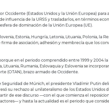
r Occidente (Estados Unidos y la Unión Europea) para a
de influencia de la URSS y trasladarlos, en términos eco
a esfera de dominación de la Unión Europea (UE).
lovenia, Estonia, Hungría, Letonia, Lituania, Polonia, la 
firma de asociación, adhesión y membrecía que los conv
es porque en el periodo comprendido entre 1999 y 2004 l
a, Lituania, Rumania, Eslovaquia y Eslovenia se incorporar
orte (OTAN), brazo armado de Occidente.
e Seguridad de Múnich, el presidente Vladímir Putin de
resó su rechazo al unilateralismo de los Estados Unidos 
partir de ese discurso —con el que comienza el reposici
s actores— y hasta la actualidad es el periodo que consi