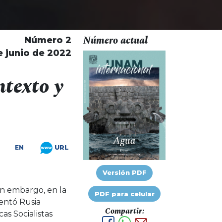
Número actual
Número 2
e junio de 2022
ntexto y
URL
EN
Versión PDF
in embargo, en la
PDF para celular
mentó Rusia
Compartir:
as Socialistas