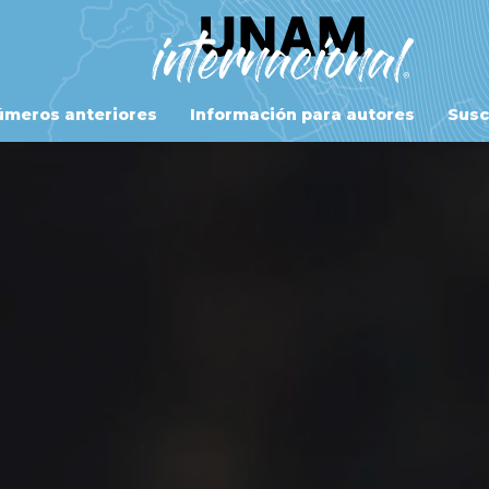
meros anteriores
Información para autores
Susc