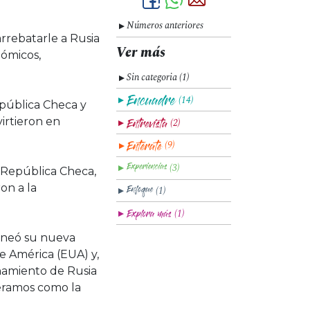
Números anteriores
▼
rrebatarle a Rusia
Ver más
nómicos,
Sin categoria (1)
▼
(14)
▼
República Checa y
irtieron en
(2)
▼
(9)
▼
(3)
▼
a República Checa,
on a la
(1)
▼
(1)
▼
lineó su nueva
de América (EUA) y,
onamiento de Rusia
deramos como la