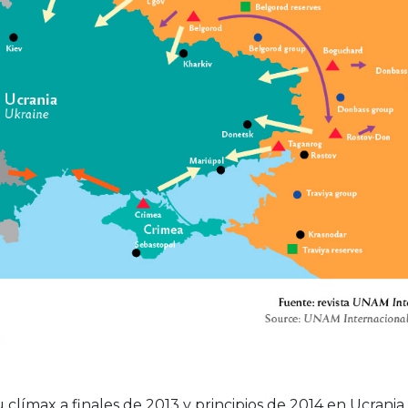
clímax a finales de 2013 y principios de 2014 en Ucrania,