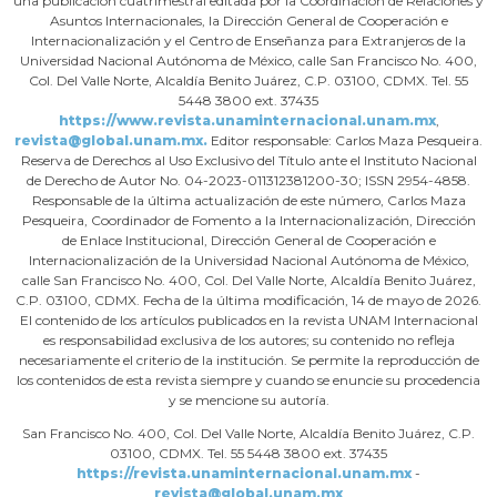
una publicación cuatrimestral editada por la Coordinación de Relaciones y
Asuntos Internacionales, la Dirección General de Cooperación e
Internacionalización y el Centro de Enseñanza para Extranjeros de la
Universidad Nacional Autónoma de México, calle San Francisco No. 400,
Col. Del Valle Norte, Alcaldía Benito Juárez, C.P. 03100, CDMX. Tel. 55
5448 3800 ext. 37435
https://www.revista.unaminternacional.unam.mx
,
revista@global.unam.mx.
Editor responsable: Carlos Maza Pesqueira.
Reserva de Derechos al Uso Exclusivo del Título ante el Instituto Nacional
de Derecho de Autor No. 04-2023-011312381200-30; ISSN 2954-4858.
Responsable de la última actualización de este número, Carlos Maza
Pesqueira, Coordinador de Fomento a la Internacionalización, Dirección
de Enlace Institucional, Dirección General de Cooperación e
Internacionalización de la Universidad Nacional Autónoma de México,
calle San Francisco No. 400, Col. Del Valle Norte, Alcaldía Benito Juárez,
C.P. 03100, CDMX. Fecha de la última modificación, 14 de mayo de 2026.
El contenido de los artículos publicados en la revista UNAM Internacional
es responsabilidad exclusiva de los autores; su contenido no refleja
necesariamente el criterio de la institución. Se permite la reproducción de
los contenidos de esta revista siempre y cuando se enuncie su procedencia
y se mencione su autoría.
San Francisco No. 400, Col. Del Valle Norte, Alcaldía Benito Juárez, C.P.
03100, CDMX. Tel. 55 5448 3800 ext. 37435
https://revista.unaminternacional.unam.mx
-
revista@global.unam.mx